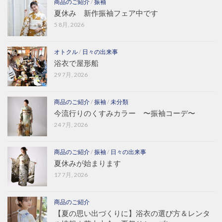
商品のご紹介
/
振袖
夏休み 新作振袖フェア中です
5 8月, 2026
オトクル
/
日々の出来事
浴衣で屋形船
29 7月, 2026
商品のご紹介
/
振袖
/
未分類
今流行りのくすみカラー 〜振袖コーデ〜
24 7月, 2026
商品のご紹介
/
振袖
/
日々の出来事
夏休みが始まります
17 7月, 2026
商品のご紹介
【夏の思い出づくりに】浴衣の選び方＆レンタ