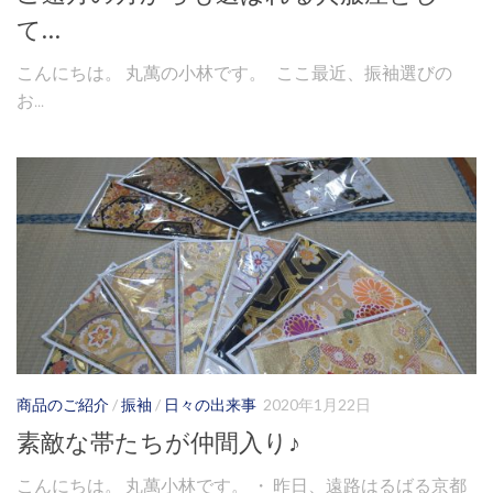
て…
こんにちは。 丸萬の小林です。 ここ最近、振袖選びの
お...
商品のご紹介
/
振袖
/
日々の出来事
2020年1月22日
素敵な帯たちが仲間入り♪
こんにちは。 丸萬小林です。 ・ 昨日、遠路はるばる京都