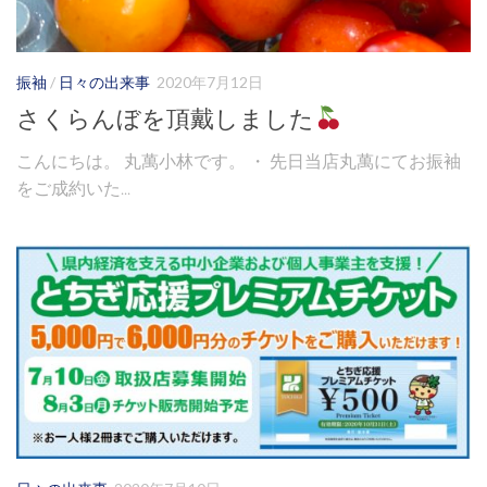
振袖
/
日々の出来事
2020年7月12日
さくらんぼを頂戴しました
こんにちは。 丸萬小林です。 ・ 先日当店丸萬にてお振袖
をご成約いた...