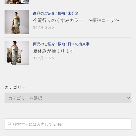
商品のご紹介
/
振袖
/
未分類
今流行りのくすみカラー 〜振袖コーデ〜
24 7月, 2026
商品のご紹介
/
振袖
/
日々の出来事
夏休みが始まります
17 7月, 2026
カテゴリー
カ
テ
ゴ
リ
ー