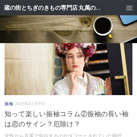
蔵の街とちぎのきもの専門店 丸萬のブログ
タグ:
壬生町成人式
振袖
2024年11月9日
知って楽しい振袖コラム②振袖の長い袖
は恋のサイン？厄除け？
女性から言葉で告白するのがタブーとされていた時代、