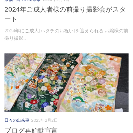
2024年ご成人者様の前撮り撮影会がスタ
ート
2024年にご成人(ハタチのお祝い)を迎えられる お嬢様の前
撮り撮影...
日々の出来事
2023年2月2日
ブログ再始動宣言