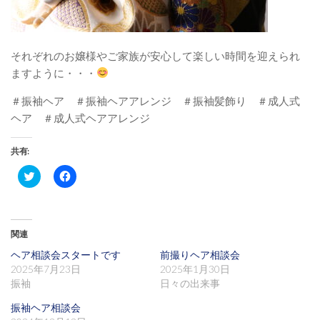
それぞれのお嬢様やご家族が安心して楽しい時間を迎えられ
ますように・・・
＃振袖ヘア ＃振袖ヘアアレンジ ＃振袖髪飾り ＃成人式
ヘア ＃成人式ヘアアレンジ
共有:
ク
Facebook
リ
で
ッ
共
ク
有
し
す
て
る
Twitter
に
関連
で
は
共
ク
ヘア相談会スタートです
前撮りヘア相談会
有
リ
(新
ッ
2025年7月23日
2025年1月30日
し
ク
振袖
日々の出来事
い
し
ウ
て
ィ
く
振袖ヘア相談会
ン
だ