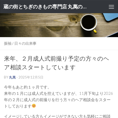
蔵の街とちぎのきもの専門店 丸萬のブログ
振袖
/
日々の出来事
来年、２月成人式前撮り予定の方々のヘ
ア相談スタートしています
BY
丸萬
·
2025年12月5日
今年もあと約１ヶ月です。
来年の１月には成人式を控えていますが、11月下旬より2026
年の２月に成人式の前撮りを行う方々のヘア相談会をスター
トしております
イメージしている方もイメージができない方も気軽にご相談