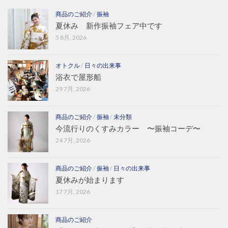
商品のご紹介
/
振袖
夏休み 新作振袖フェア中です
5 8月, 2026
オトクル
/
日々の出来事
浴衣で屋形船
29 7月, 2026
商品のご紹介
/
振袖
/
未分類
今流行りのくすみカラー 〜振袖コーデ〜
24 7月, 2026
商品のご紹介
/
振袖
/
日々の出来事
夏休みが始まります
17 7月, 2026
商品のご紹介